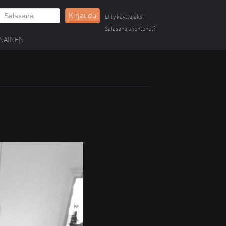
Kirjaudu
Liity käyttäjäksi
Salasana unohtunut?
NAINEN