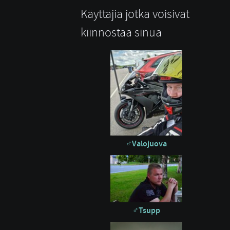
Käyttäjiä jotka voisivat
kiinnostaa sinua
Valojuova
Tsupp