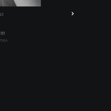
10
!!!
tteja.