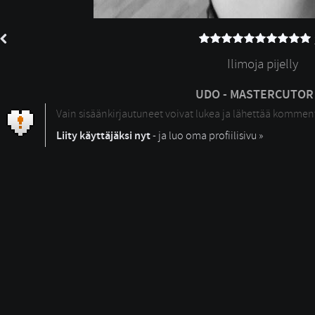
Ilimoja pijelly
UDO - MASTERCUTOR 
Vain sisäänkirjautuneet voivat lukea ja lähettää kommen
Liity käyttäjäksi nyt
- ja luo oma profiilisivu »