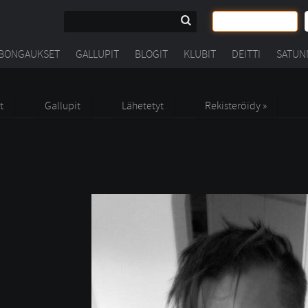
BONGAUKSET
GALLUPIT
BLOGIT
KLUBIT
DEITTI
SATUN
t
Gallupit
Lähetetyt
Rekisteröidy »