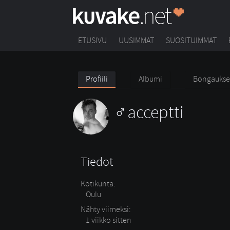
ETUSIVU
UUSIMMAT
SUOSITUIMMAT
Profiili
Albumi
Bongaukse
acceptti
Tiedot
Kotikunta:
Oulu
Nähty viimeksi:
1 viikko sitten