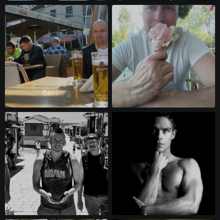
Beoborg 
*mikke* 
Nesquik 
touhutippa 