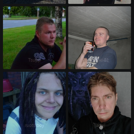
Tsupp 
junski-81 
ruotsiboy 
|jami| 