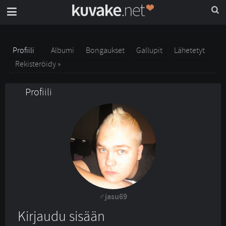
Profiili
Albumi
Bongaukset
Gallupit
Lähetetyt
Rekisteröidy »
Profiili
jasu69
Kirjaudu sisään