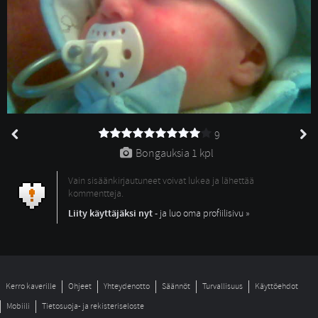
9
Bongauksia 
1 kpl
Vain sisäänkirjautuneet voivat lukea ja lähettää
kommentteja.
Liity käyttäjäksi nyt
- ja luo oma profiilisivu »
Kerro kaverille
Ohjeet
Yhteydenotto
Säännöt
Turvallisuus
Käyttöehdot
Mobiili
Tietosuoja- ja rekisteriseloste