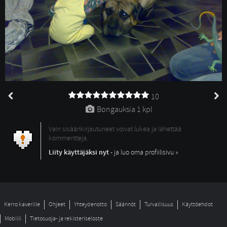
10
Bongauksia 
1 kpl
Vain sisäänkirjautuneet voivat lukea ja lähettää
kommentteja.
Liity käyttäjäksi nyt
- ja luo oma profiilisivu »
Kerro kaverille
Ohjeet
Yhteydenotto
Säännöt
Turvallisuus
Käyttöehdot
Mobiili
Tietosuoja- ja rekisteriseloste