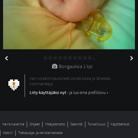
-
Bongauksia 
1 kpl
Vain sisäänkirjautuneet voivat lukea ja lähettää
kommentteja.
Liity käyttäjäksi nyt
- ja luo oma profiilisivu »
Kerro kaverille
Ohjeet
Yhteydenotto
Säännöt
Turvallisuus
Käyttöehdot
Mobiili
Tietosuoja- ja rekisteriseloste