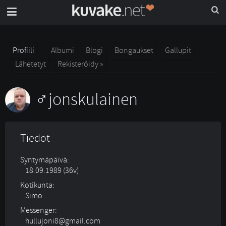
Profiili
Albumi
Blogi
Bongaukset
Gallupit
Lähetetyt
Rekisteröidy »
jonskulainen
Tiedot
Syntymäpäivä:
18.09.1989 (36v)
Kotikunta:
Simo
Messenger:
hullujoni8@gmail.com