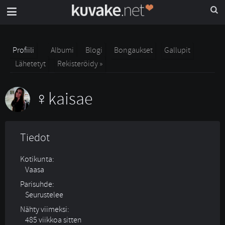
Profiili
Albumi
Blogi
Bongaukset
Gallupit
Lähetetyt
Rekisteröidy »
kaisae
Tiedot
Kotikunta:
Vaasa
Parisuhde:
Seurustelee 
Nähty viimeksi:
485 viikkoa sitten