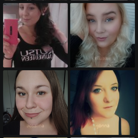
Cocoa^shake 
elluaaw 
Josalina 
-jönnä 