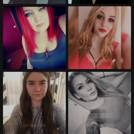
sallaaaaa 
{RoosaBöö} 
jansku1994 
DIFFICULTKID 