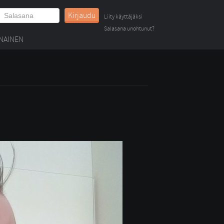
Kirjaudu
Liity käyttäjäksi
Salasana unohtunut?
NAINEN