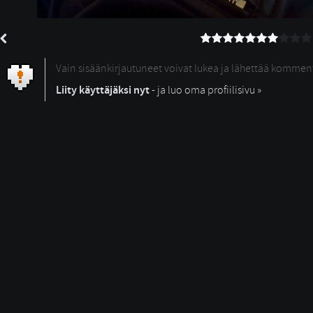
Vain sisäänkirjautuneet voivat lukea ja lähettää kommen
Liity käyttäjäksi nyt
- ja luo oma profiilisivu »