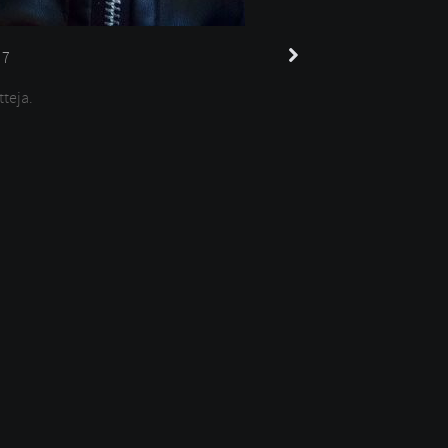
7
tteja.