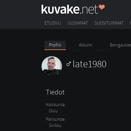
ETUSIVU
UUSIMMAT
SUOSITUIMMAT
Profiili
Albumi
Bongaukse
late1980
Tiedot
Kotikunta:
Oulu
Parisuhde:
Sinkku 