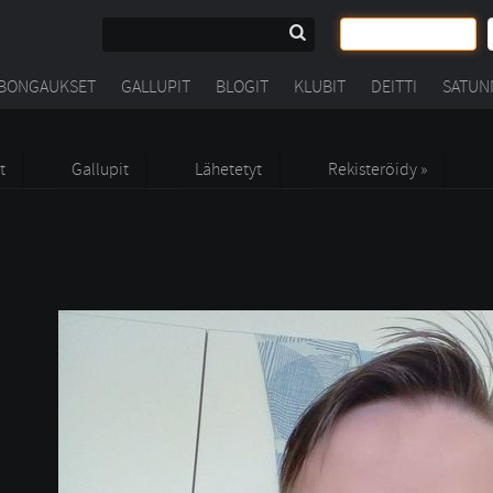
BONGAUKSET
GALLUPIT
BLOGIT
KLUBIT
DEITTI
SATUN
t
Gallupit
Lähetetyt
Rekisteröidy »