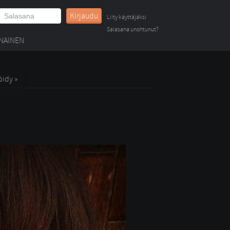
Kirjaudu
Liity käyttäjäksi
Salasana unohtunut?
NAINEN
öidy »