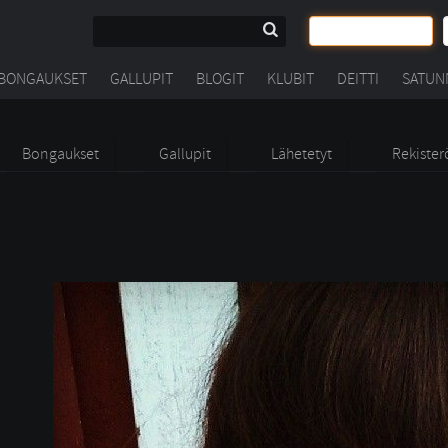
BONGAUKSET
GALLUPIT
BLOGIT
KLUBIT
DEITTI
SATUN
Bongaukset
Gallupit
Lähetetyt
Rekister