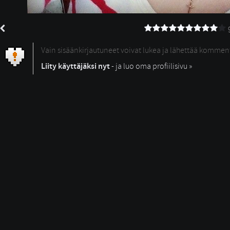
Vain sisäänkirjautuneet voivat lukea ja lähettää kommen
Liity käyttäjäksi nyt
- ja luo oma profiilisivu »