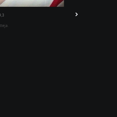
9,3
tteja.