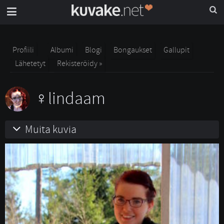
Profiili
Albumi
Blogi
Bongaukset
Gallupit
Lähetetyt
Rekisteröidy »
lindaam
Muita kuvia