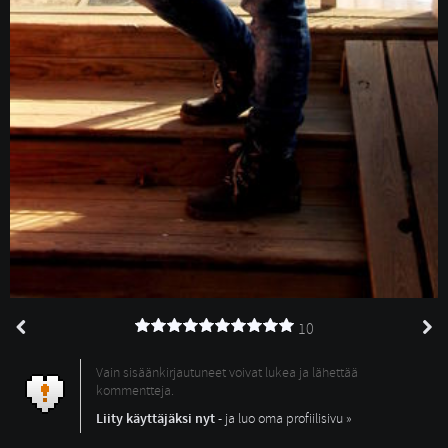
10
Vain sisäänkirjautuneet voivat lukea ja lähettää
kommentteja.
Liity käyttäjäksi nyt
- ja luo oma profiilisivu »