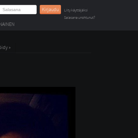
Kirjaudu
Liity käyttäjäksi
Salasana unohtunut?
NAINEN
öidy »