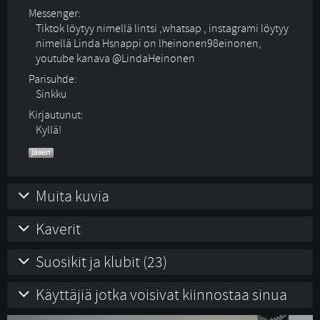
Messenger:
Tiktok löytyy nimellä lintsi ,whatsap , instagrami löytyy
nimellä Linda Hsnappi on lheinonen98einonen,
youtube kanava @LindaHeinonen
Parisuhde:
Sinkku 
Kirjautunut:
Kyllä!
Muita kuvia
Kaverit
Suosikit ja klubit (23)
Käyttäjiä jotka voisivat kiinnostaa sinua