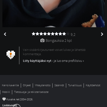
9,2
Bongauksia 
2 kpl
Vain sisäänkirjautuneet voivat lukea ja lähettää
kommentteja.
Liity käyttäjäksi nyt
- ja luo oma profiilisivu »
Kerro kaverille
Ohjeet
Yhteydenotto
Säännöt
Turvallisuus
Käyttöehdot
Mobiili
Tietosuoja- ja rekisteriseloste
©
Kuvake.net 2004-2026.
Linkkivinkit