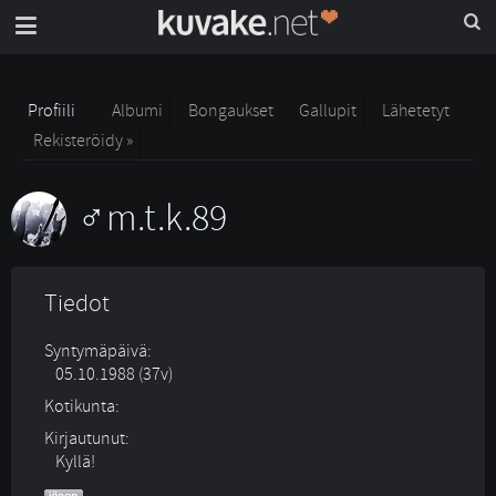
Profiili
Albumi
Bongaukset
Gallupit
Lähetetyt
Rekisteröidy »
m.t.k.89
Tiedot
Syntymäpäivä:
05.10.1988 (37v)
Kotikunta:
Kirjautunut:
Kyllä!