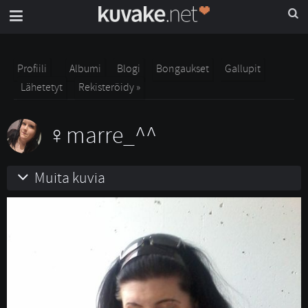
Profiili
Albumi
Blogi
Bongaukset
Gallupit
Lähetetyt
Rekisteröidy »
marre_^^
Muita kuvia