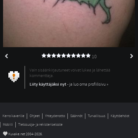
10
Vain sisäänkirjautuneet voivat lukea ja lähettää
kommentteja.
Liity käyttäjäksi nyt
- ja luo oma profiilisivu »
Kerro kaverille
Ohjeet
Yhteydenotto
Säännöt
Turvallisuus
Käyttöehdot
Mobiili
Tietosuoja- ja rekisteriseloste
©
Kuvake.net 2004-2026.