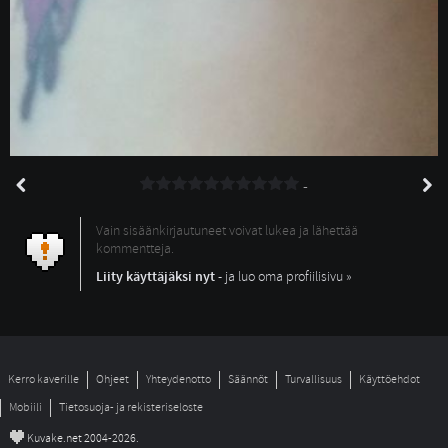
-
Vain sisäänkirjautuneet voivat lukea ja lähettää
kommentteja.
Liity käyttäjäksi nyt
- ja luo oma profiilisivu »
Kerro kaverille
Ohjeet
Yhteydenotto
Säännöt
Turvallisuus
Käyttöehdot
Mobiili
Tietosuoja- ja rekisteriseloste
©
Kuvake.net 2004-2026.