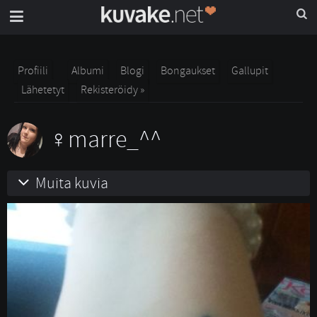
Profiili
Albumi
Blogi
Bongaukset
Gallupit
Lähetetyt
Rekisteröidy »
marre_^^
Muita kuvia