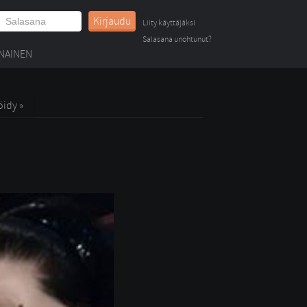
Kirjaudu
Liity käyttäjäksi
Salasana unohtunut?
NAINEN
öidy »