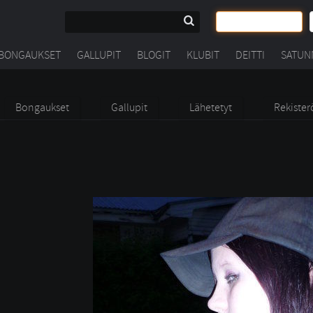
BONGAUKSET
GALLUPIT
BLOGIT
KLUBIT
DEITTI
SATUN
Bongaukset
Gallupit
Lähetetyt
Rekister