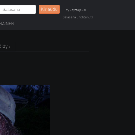
Kirjaudu
Liity käyttäjäksi
Salasana unohtunut?
NAINEN
öidy »