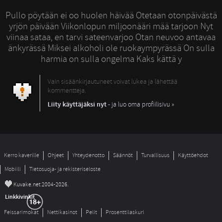
Pullo pöytään ei oo huolen häivää Otetaan otonpäivästä
yrjön päivään Viikonlopun miljoonääri mää tarjoon Nyt
viinaa sataa, en tarvi sateenvarjoo Otan neuvoo antavaa
änkyrässä Miksei alkoholi ole ruokaympyrässä On sulla
harmia on sulla ongelma Kaks kättä y
Vain sisäänkirjautuneet voivat lukea ja lähettää
kommentteja.
Liity käyttäjäksi nyt
- ja luo oma profiilisivu »
Kerro kaverille
Ohjeet
Yhteydenotto
Säännöt
Turvallisuus
Käyttöehdot
Mobiili
Tietosuoja- ja rekisteriseloste
©
Kuvake.net 2004-2026.
Linkkivinkit
Feissarimokat
Nettikasinot
Pelit
Prosenttilaskuri