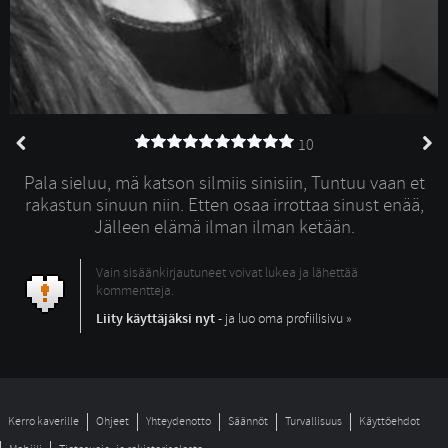
10
Pala sieluu, mä katson silmiis sinisiin, Tuntuu vaan et
rakastun sinuun niin. Etten osaa irrottaa sinust enää,
Jälleen elämä ilman ilman ketään.
Vain sisäänkirjautuneet voivat lukea ja lähettää
kommentteja.
Liity käyttäjäksi nyt
- ja luo oma profiilisivu »
Kerro kaverille
Ohjeet
Yhteydenotto
Säännöt
Turvallisuus
Käyttöehdot