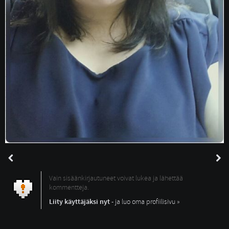
Vain sisäänkirjautuneet voivat lukea ja lähettää
kommentteja.
Liity käyttäjäksi nyt
- ja luo oma profiilisivu »