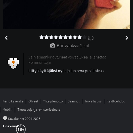
9,3
Bongauksia 
2 kpl
Vain sisäänkirjautuneet voivat lukea ja lähettää
kommentteja.
Liity käyttäjäksi nyt
- ja luo oma profiilisivu »
Kerro kaverille
Ohjeet
Yhteydenotto
Säännöt
Turvallisuus
Käyttöehdot
Mobiili
Tietosuoja- ja rekisteriseloste
©
Kuvake.net 2004-2026.
Linkkivinkit