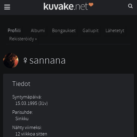
Profiili
Albumi
Bongaukset
Gallupit
Lähetetyt
Rekisteröidy »
sannana
Tiedot
Syntymäpäivä:
15.03.1995 (31v)
Parisuhde:
Sinkku 
Nähty viimeksi:
12 viikkoa sitten