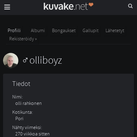
Profiili
Albumi
Bongaukset
Gallupit
Lähetetyt
Rekisteröidy »
olliboyz
Tiedot
Nimi:
olli rahkonen
Kotikunta:
Pori
Nähty viimeksi:
270 viikkoa sitten