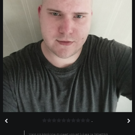
-
Vain sisäänkirjautuneet voivat lukea ja lähettää