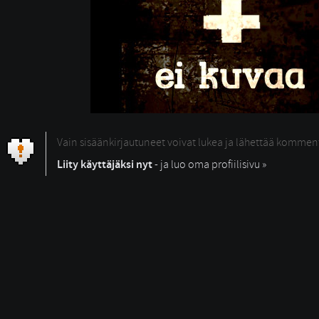
Vain sisäänkirjautuneet voivat lukea ja lähettää kommen
Liity käyttäjäksi nyt
- ja luo oma profiilisivu »