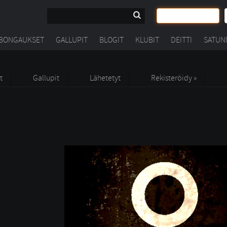
BONGAUKSET
GALLUPIT
BLOGIT
KLUBIT
DEITTI
SATUN
t
Gallupit
Lähetetyt
Rekisteröidy »