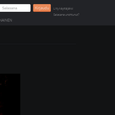
Kirjaudu
Liity käyttäjäksi
Salasana unohtunut?
NAINEN