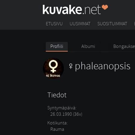
ETUSIVU
UUSIMMAT
SUOSITUIMMAT
Profiili
Albumi
Bongaukse
phaleanopsis
Tiedot
Syntymäpäivä:
26.03.1990 (36v)
Kotikunta:
Rauma