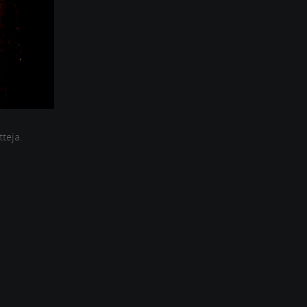
tteja.