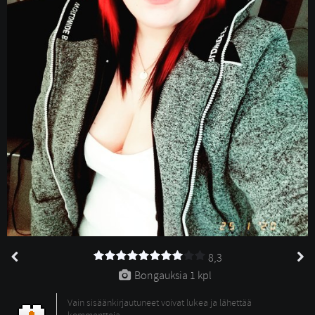
8,3
Bongauksia 
1 kpl
Vain sisäänkirjautuneet voivat lukea ja lähettää