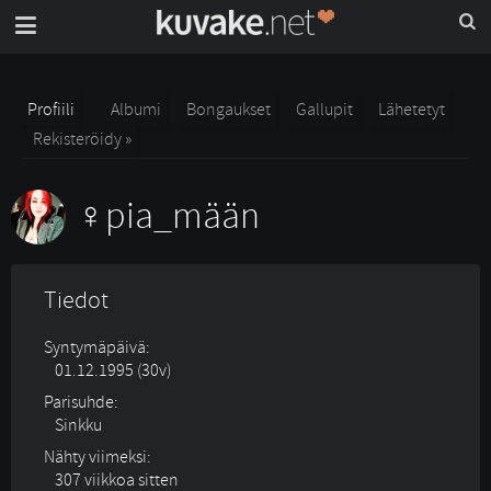
Profiili
Albumi
Bongaukset
Gallupit
Lähetetyt
Rekisteröidy »
pia_mään
Tiedot
Syntymäpäivä:
01.12.1995 (30v)
Parisuhde:
Sinkku 
Nähty viimeksi:
307 viikkoa sitten