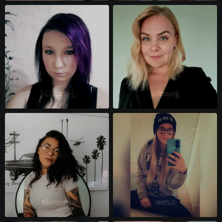
[-LiLLoN-] 
vilbourg 
tikinoms 
reetus 