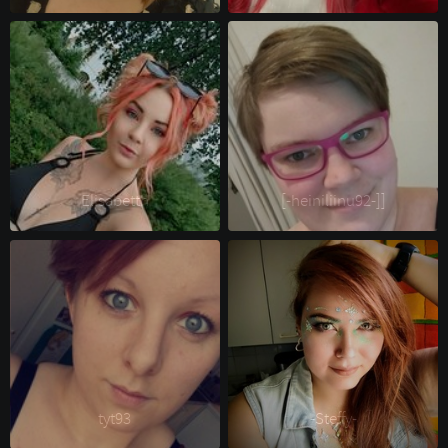
Elisabetth 
[-heiniliinu92-]] 
tyt93 
-Steffy- 