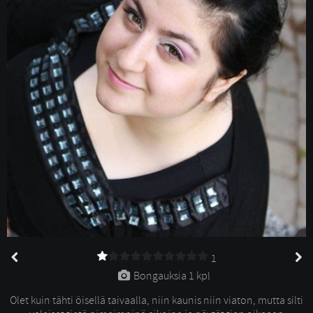
1
Bongauksia 
1 kpl
Olet kuin tähti öisellä taivaalla, niin kaunis niin viaton, mutta silti 