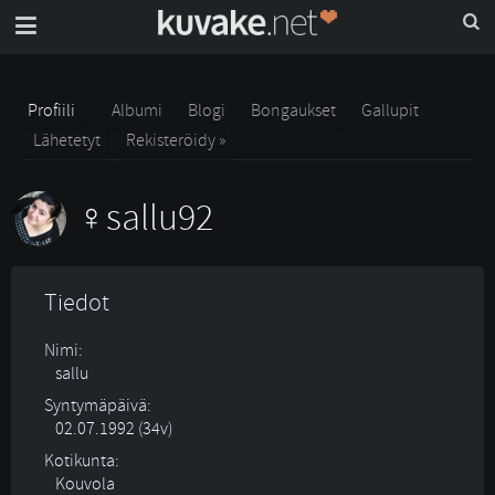
Profiili
Albumi
Blogi
Bongaukset
Gallupit
Lähetetyt
Rekisteröidy »
sallu92
Tiedot
Nimi:
sallu
Syntymäpäivä:
02.07.1992 (34v)
Kotikunta:
Kouvola