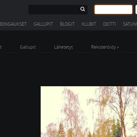
BONGAUKSET
GALLUPIT
BLOGIT
KLUBIT
DEITTI
SATUN
t
Gallupit
Lähetetyt
Rekisteröidy »