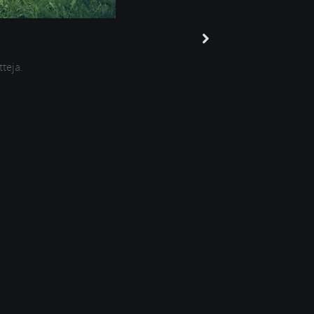
tteja.