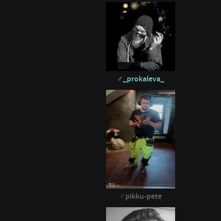
_prokaleva_
pikku-pete