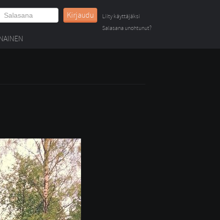
Kirjaudu
Liity käyttäjäksi
Salasana unohtunut?
NAINEN