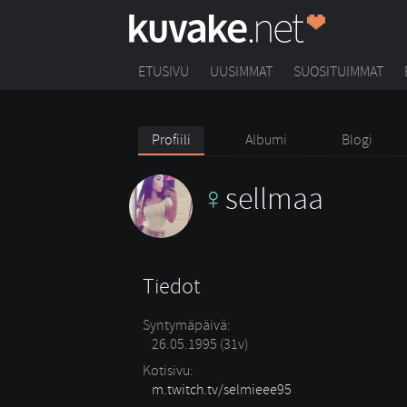
ETUSIVU
UUSIMMAT
SUOSITUIMMAT
Profiili
Albumi
Blogi
sellmaa
Tiedot
Syntymäpäivä:
26.05.1995 (31v)
Kotisivu:
m.twitch.tv/selmieee95