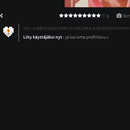
Bon
9
Vain sisäänkirjautuneet voivat lukea ja lähettää kommen
Liity käyttäjäksi nyt
- ja luo oma profiilisivu »