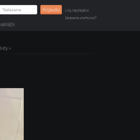
Kirjaudu
Liity käyttäjäksi
Salasana unohtunut?
NAINEN
öidy »