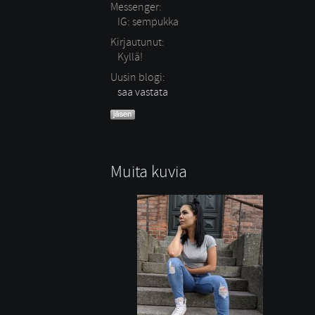
Messenger:
IG: sempukka
Kirjautunut:
Kyllä!
Uusin blogi:
saa vastata
Muita kuvia