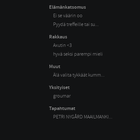
Elämänkatsomus
Ei se väärin oo
Pyydä treffeille tai su...
Rakkaus
Axutin <3
hyvä seksi parempi mieli
Muut
Älä valita tykkäät kumm...
Yksityiset
groumar
Tapahtumat
PETRI NYGÅRD MAAILMANKI...