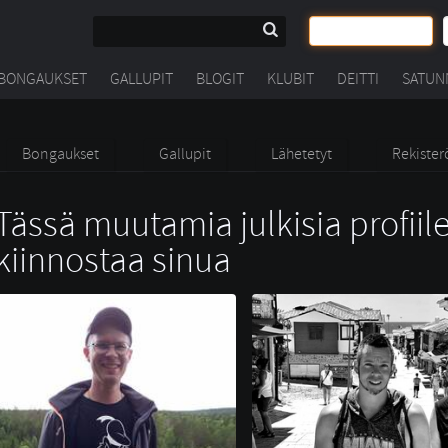
BONGAUKSET
GALLUPIT
BLOGIT
KLUBIT
DEITTI
SATUN
Bongaukset
Gallupit
Lähetetyt
Rekister
Tässä muutamia julkisia profiile
kiinnostaa sinua