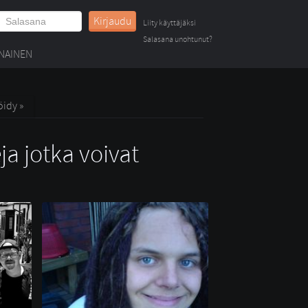
Kirjaudu
Liity käyttäjäksi
Salasana unohtunut?
NAINEN
öidy »
ja jotka voivat