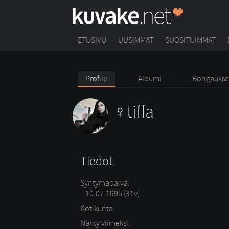
ETUSIVU
UUSIMMAT
SUOSITUIMMAT
Profiili
Albumi
Bongaukse
tiffa
Tiedot
Syntymäpäivä:
10.07.1995 (31v)
Kotikunta:
Nähty viimeksi: