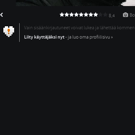
Bo
8,4
Vain sisäänkirjautuneet voivat lukea ja lähettää kommen
Liity käyttäjäksi nyt
- ja luo oma profiilisivu »