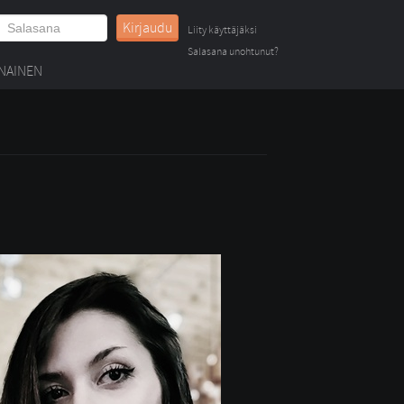
Kirjaudu
Liity käyttäjäksi
Salasana unohtunut?
NAINEN