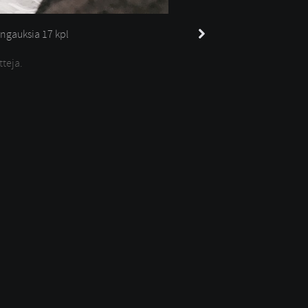
ngauksia 
17 kpl
tteja.