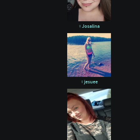
Josalina
jesuee