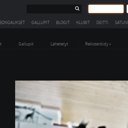
BONGAUKSET
GALLUPIT
BLOGIT
KLUBIT
DEITTI
SATUN
t
Gallupit
Lähetetyt
Rekisteröidy »