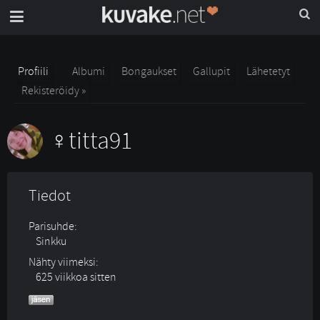
Profiili
Albumi
Bongaukset
Gallupit
Lähetetyt
Rekisteröidy »
titta91
Tiedot
Parisuhde:
Sinkku 
Nähty viimeksi:
625 viikkoa sitten