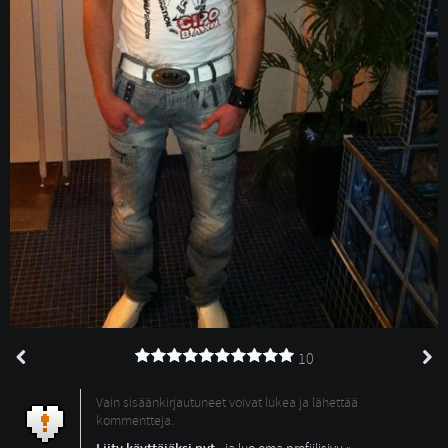
10
Vain sisäänkirjautuneet voivat lukea ja lähettää
kommentteja.