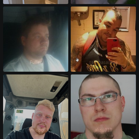
Fuller 
sambasamba 
nniicoo 
aksu313 