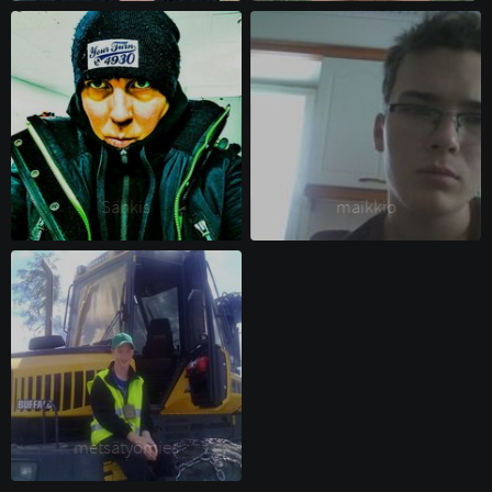
Sähkis 
maikkio 
metsätyömies 