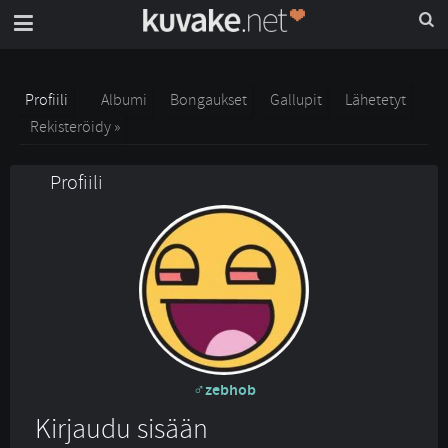
Profiili
Albumi
Bongaukset
Gallupit
Lähetetyt
Rekisteröidy »
Profiili
zebhob
Kirjaudu sisään