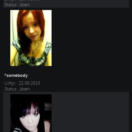
Status:
Jäsen
^somebody
Liittyi:
22.08.2010
Status:
Jäsen