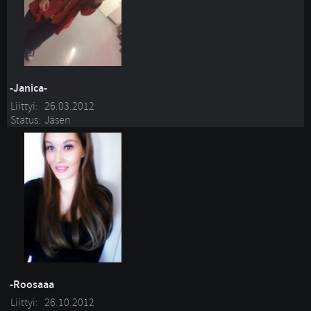
-Janica-
Liittyi:
26.03.2012
Status:
Jäsen
-Roosaaa
Liittyi:
26.10.2012