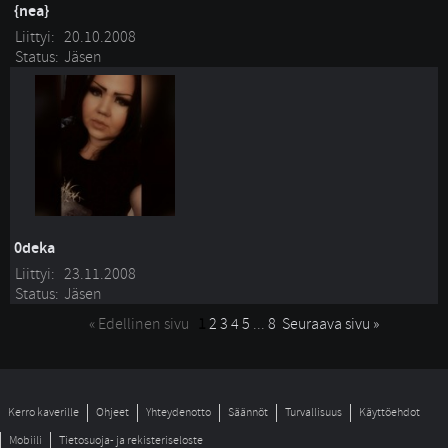
{nea}
Liittyi:
20.10.2008
Status:
Jäsen
0deka
Liittyi:
23.11.2008
Status:
Jäsen
« Edellinen sivu
1
2
3
4
5
... 
8
Seuraava sivu »
Kerro kaverille
Ohjeet
Yhteydenotto
Säännöt
Turvallisuus
Käyttöehdot
Mobiili
Tietosuoja- ja rekisteriseloste