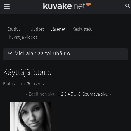
Etusivu
Uutiset
Jäsenet
Keskustelu
Kuvat ja videot
Mielialan aaltoiluhäiriö
Käyttäjälistaus
Klubissa on 
79
jäsentä. 
« Edellinen sivu
1
2
3
4
5
... 
8
Seuraava sivu »