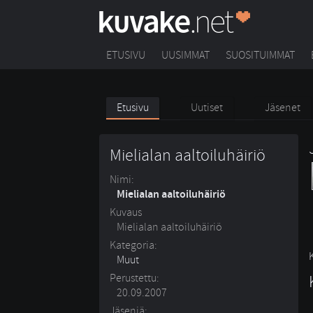
ETUSIVU
UUSIMMAT
SUOSITUIMMAT
Etusivu
Uutiset
Jäsenet
Mielialan aaltoiluhäiriö
Nimi:
Mielialan aaltoiluhäiriö
Kuvaus
Mielialan aaltoiluhäiriö
Kategoria:
Muut
Perustettu:
20.09.2007
Jäseniä: