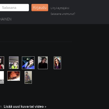
Kirjaudu
Liity käyttäjäksi
Salasana unohtunut?
NAINEN
in.
Lisää uusi kuva tai video »