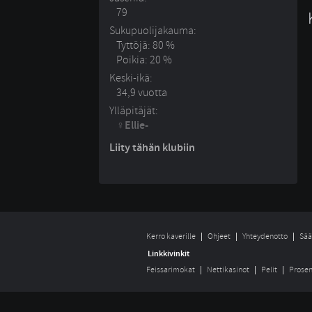
79
Sukupuolijakauma:
Tyttöjä: 80 %
Poikia: 20 %
Keski-ikä:
34,9 vuotta
Ylläpitäjät:
Ellie-
Liity tähän klubiin
Kerro kaverille
Ohjeet
Yhteydenotto
Sää
Linkkivinkit
Feissarimokat
Nettikasinot
Pelit
Prosen