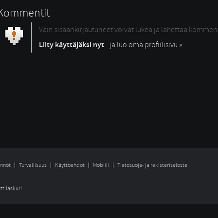
Kommentit
Vain sisäänkirjautuneet voivat lukea ja lähettää kommen
Liity käyttäjäksi nyt
- ja luo oma profiilisivu »
nnöt
Turvallisuus
Käyttöehdot
Mobiili
Tietosuoja- ja rekisteriseloste
ttilaskuri