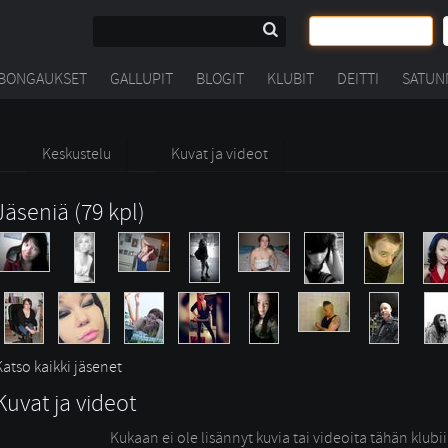
BONGAUKSET
GALLUPIT
BLOGIT
KLUBIT
DEITTI
SATUN
Keskustelu
Kuvat ja videot
Jäseniä (79 kpl)
Katso kaikki jäsenet
Kuvat ja videot
Kukaan ei ole lisännyt kuvia tai videoita tähän klubi