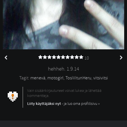
10
hehheh. 1.9.14
Tagit: 
menevä
,
motogirl
,
TosiVitunHeru
,
vitsivitsi
Vain sisäänkirjautuneet voivat lukea ja lähettää
kommentteja.
Liity käyttäjäksi nyt
- ja luo oma profiilisivu »