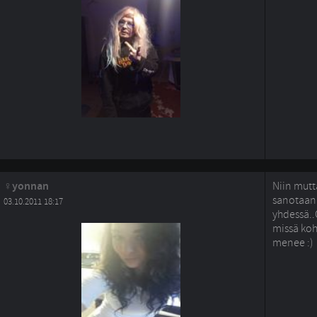
yonnan
Niin mutta
sanotaank
03.10.2011 18:17
yhdessä..
missä koh
menee :)