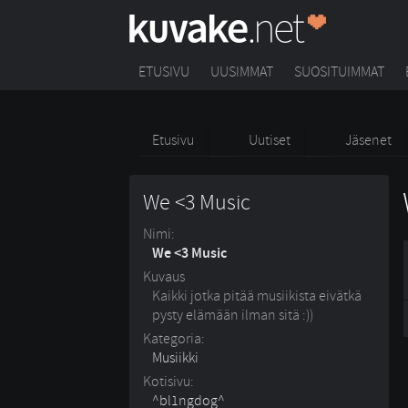
ETUSIVU
UUSIMMAT
SUOSITUIMMAT
Etusivu
Uutiset
Jäsenet
We <3 Music
Nimi:
We <3 Music
Kuvaus
Kaikki jotka pitää musiikista eivätkä
pysty elämään ilman sitä :))
Kategoria:
Musiikki
Kotisivu:
^bl1ngdog^ 