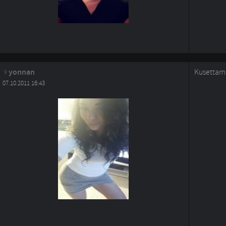
yonnan
Kusettami
07.10.2011 16:43