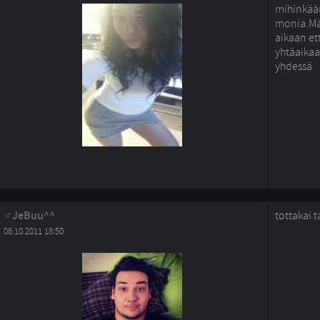
mihinkää
monia.Mä 
aikaan et
yhtäaikaa,
yhdessä
JeBuu^^
tottakai 
06.10.2011 18:50