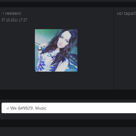
reedeni
voi tapail
07.10.2011 17:27