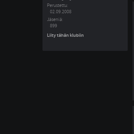
Perustettu:
02.09.2008
Jäseniä:
899
Liity tähän klubiin