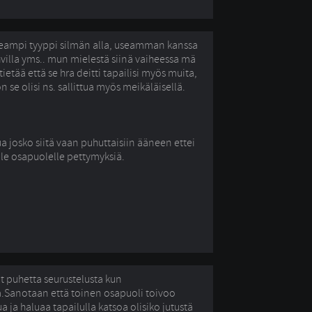
eampi tyyppi silmän alla, useamman kanssa
villa yms.. mun mielestä siinä vaiheessa mä
tietää että se hra deitti tapailisi myös muita,
on se olisi ns. sallittua myös meikäläisellä.
ua josko siitä vaan puhuttaisiin ääneen ettei 
elle osapuolelle pettymyksiä.
ut puhetta seurustelusta kun
a.Sanotaan että toinen osapuoli toivoo
a ja haluaa tapailulla katsoa olisiko jutustä