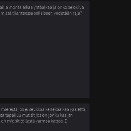
ailla monta aikaa yhtäaikaa ja onko se ok?Ja
a missä tilanteessa sellaiseen vedetään raja?
 mielestä jos ei seukkaa kenekää kaa vaa että
sta tapailuu mut sit jos on jonku kaa jtn
 en mie sit tollasta varmaa kattos :D