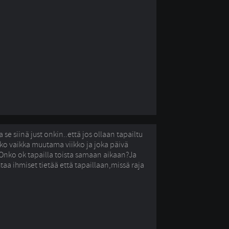
 se siinä just onkin..että jos ollaan tapailtu
o vaikka muutama viikko ja joka päivä
Onko ok tapailla toista samaan aikaan?Ja
taa ihmiset tietää että tapaillaan,missä raja