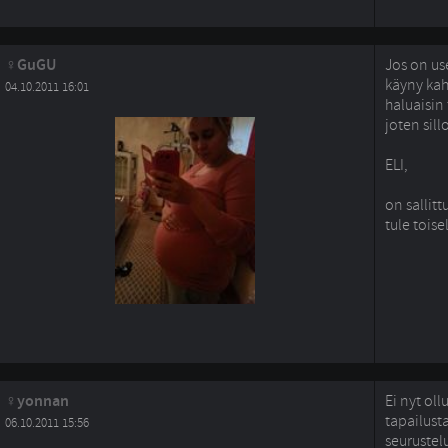
GuGU
Jos on us
käyny kah
04.10.2011 16:01
haluaisin 
joten sill
ELI,
on sallitt
tule tois
yonnan
Ei nyt oll
tapailust
06.10.2011 15:56
seurustelu