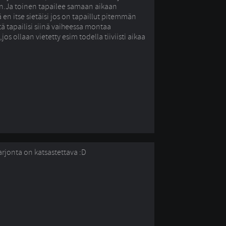
n.Ja toinen tapailee samaan aikaan
en itse sietäisi jos on tapaillut pitemmän
tä tapailisi siinä vaiheessa montaa
jos ollaan vietetty esim todella tiiviisti aikaa
tarjonta on katsastettava :D