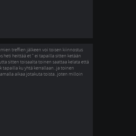
ien treffien jälkeen voi toisen kiinnostus
s heti heittää et " ei tapailla sitten ketään
tta sitten toisaalta toinen saattaa kelata että
k tapailla ku yhtä kerrallaan..ja toinen
samalla aikaa jotakuta toista..joten milloin