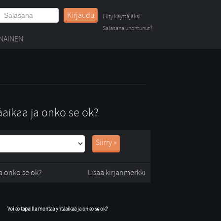
Kirjaudu
Liity käyttäjäksi
Salasana unohtunut?
NAINEN
äaikaa ja onko se ok?
Siirry »
a onko se ok?
Lisää kirjanmerkki
Voiko tapailla montaa yhtäaikaa ja onko se ok?