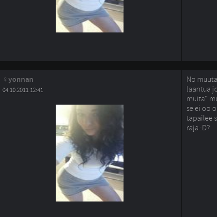
yonnan
No muutam
laantua jo
04.10.2011 12:41
muita" mu
se ei oo o
tapailee 
raja :D?