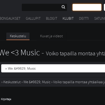
BONGAUKSET
GALLUPIT
BLOGIT
KLUBIT
DEITTI
SATUN
Keskustelu
Kuvat ja videot
We <3 Music -
Voiko tapailla montaa yht
» 
Keskustelut
» 
We &#9829; Music
» 
Voiko tapailla montaa yhtäaikaa j
Kirjoittaja