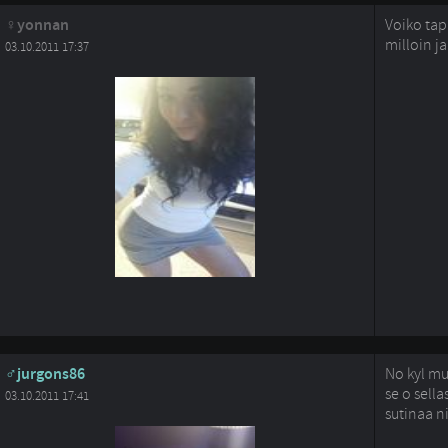
yonnan
Voiko tap
milloin j
03.10.2011 17:37
jurgons86
No kyl mu
se o sella
03.10.2011 17:41
sutinaa ni