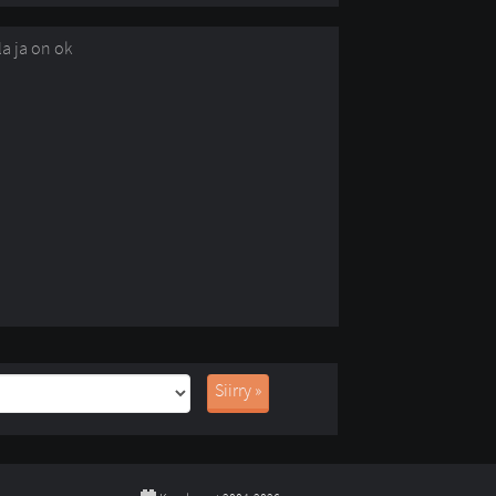
la ja on ok
Siirry »