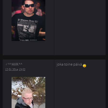
^^AVK^^
joka toine päivä
12.01.2014 13:02