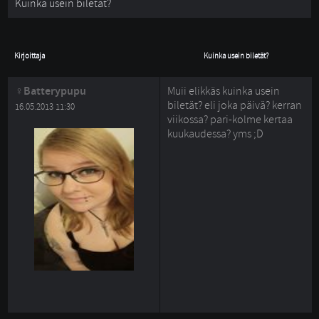
Kuinka usein biletät?
Kirjoittaja
Kuinka usein biletät?
Batterypupu
Muii elikkäs kuinka usein
biletät? eli joka päivä? kerran
16.05.2013 11:30
viikossa? pari-kolme kertaa
kuukaudessa? yms ;D