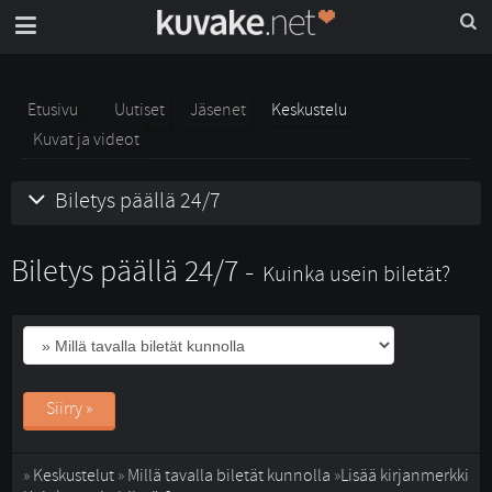
Etusivu
Uutiset
Jäsenet
Keskustelu
Kuvat ja videot
Biletys päällä 24/7
Biletys päällä 24/7 -
Kuinka usein biletät?
Siirry »
» 
Keskustelut
» 
Millä tavalla biletät kunnolla
» 
Lisää kirjanmerkki