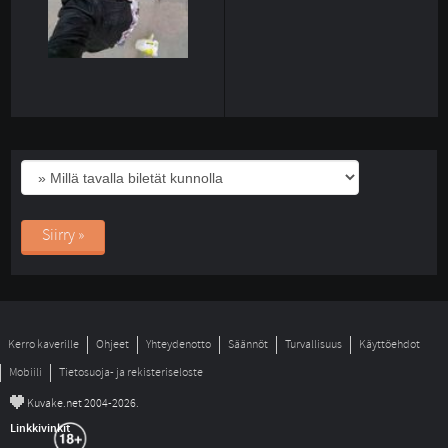
Siirry »
Kerro kaverille
Ohjeet
Yhteydenotto
Säännöt
Turvallisuus
Käyttöehdot
Mobiili
Tietosuoja- ja rekisteriseloste
©
Kuvake.net 2004-2026.
Linkkivinkit