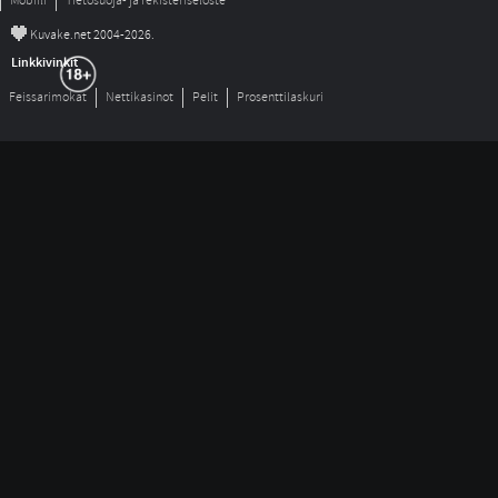
Mobiili
Tietosuoja- ja rekisteriseloste
©
Kuvake.net 2004-2026.
Linkkivinkit
Feissarimokat
Nettikasinot
Pelit
Prosenttilaskuri