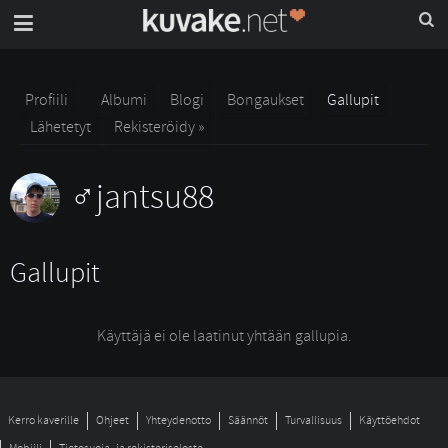
Profiili
Albumi
Blogi
Bongaukset
Gallupit
Lähetetyt
Rekisteröidy »
jantsu88
Gallupit
Käyttäjä ei ole laatinut yhtään gallupia.
Kerro kaverille
Ohjeet
Yhteydenotto
Säännöt
Turvallisuus
Käyttöehdot