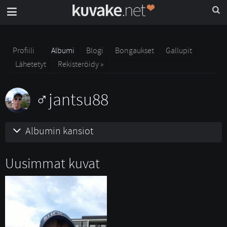
Profiili
Albumi
Blogi
Bongaukset
Gallupit
Lähetetyt
Rekisteröidy »
jantsu88
Albumin kansiot
Uusimmat kuvat