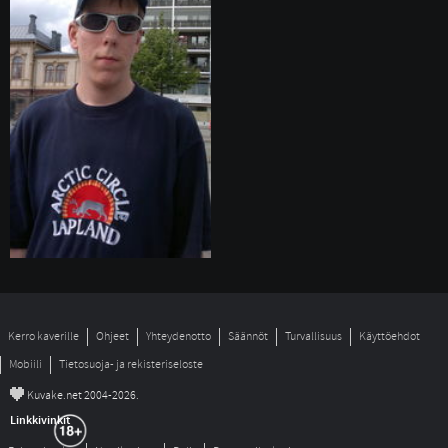
Kerro kaverille
Ohjeet
Yhteydenotto
Säännöt
Turvallisuus
Käyttöehdot
Mobiili
Tietosuoja- ja rekisteriseloste
©
Kuvake.net 2004-2026.
Linkkivinkit