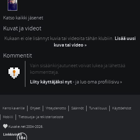
Katso kaikki jäsenet
Kuvat ja videot
Kukaan ei ole lisännyt kuvia tai videoita tähän klubiin.
Lisää uusi
kuva tai video »
Kommentit
Vain sisäänkirjautuneet voivat lukea ja lähettää
kommentteja.
Liity käyttäjäksi nyt
- ja luo oma profiilisivu »
Kerro kaverille
Ohjeet
Yhteydenotto
Säännöt
Turvallisuus
Käyttöehdot
Mobiili
Tietosuoja- ja rekisteriseloste
©
Kuvake.net 2004-2026.
Linkkivinkit