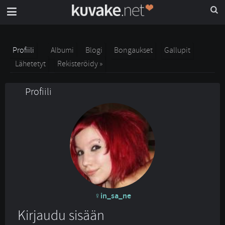
Profiili
Albumi
Blogi
Bongaukset
Gallupit
Lähetetyt
Rekisteröidy »
Profiili
in_sa_ne
Kirjaudu sisään