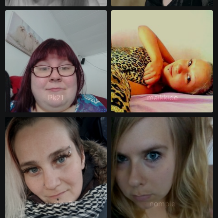
Pk21 
maikkide 
oonuska_90 
nompie 