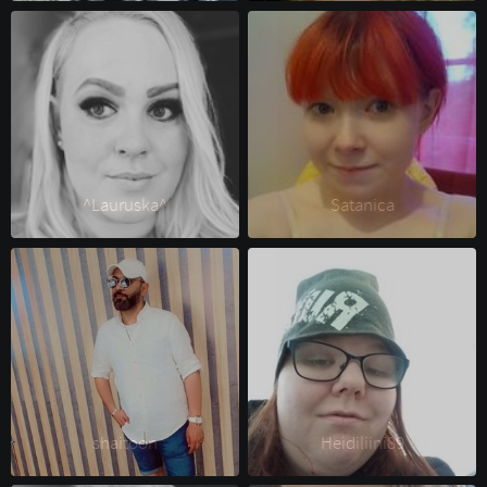
^Lauruska^ 
Satanica 
shaitoon 
Heidiliini89 