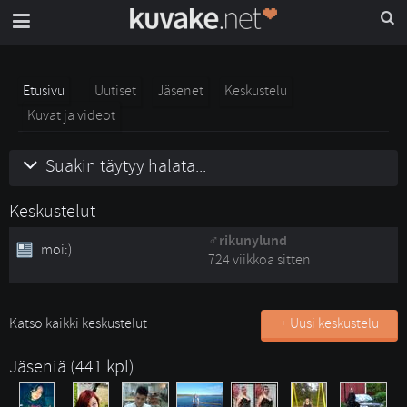
Etusivu
Uutiset
Jäsenet
Keskustelu
Kuvat ja videot
Suakin täytyy halata...
Keskustelut
rikunylund
moi:)
724 viikkoa sitten
Katso kaikki keskustelut
+ Uusi keskustelu
Jäseniä (441 kpl)