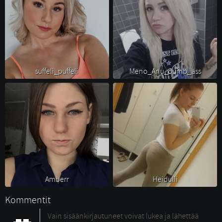
suffeli_puffeli 
Meno_Anu_dumb_ass 
Amberr 
Heidulii 
Kommentit
Vain sisäänkirjautuneet voivat lukea ja lähettää