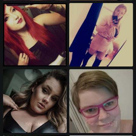
Diih|| 
Laylake 
Kristaaa^ 
[-heiniliinu92-]] 