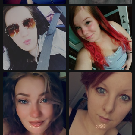
tiiuliina 
moioonnea 
-nno 
tyt93 