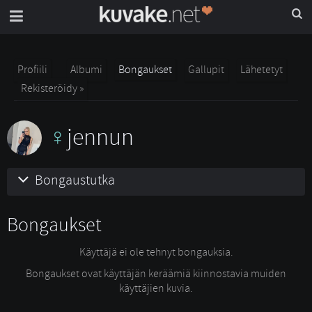
Profiili
Albumi
Bongaukset
Gallupit
Lähetetyt
Rekisteröidy »
jennun
Bongaustutka
Bongaukset
Käyttäjä ei ole tehnyt bongauksia.
Bongaukset ovat käyttäjän keräämiä kiinnostavia muiden
käyttäjien kuvia.