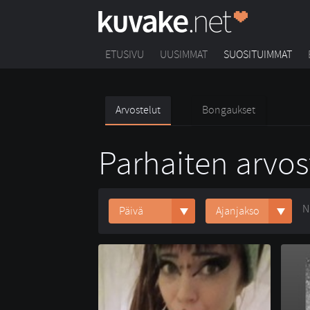
ETUSIVU
UUSIMMAT
SUOSITUIMMAT
Arvostelut
Bongaukset
Parhaiten arvos
N
Päivä
Ajanjakso