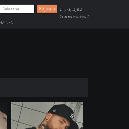
Kirjaudu
Liity käyttäjäksi
Salasana unohtunut?
NAINEN