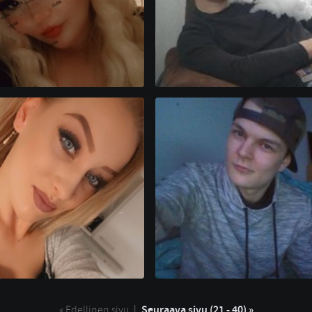
« Edellinen sivu
| 
Seuraava sivu (21 - 40) »