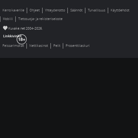
Kerro kaverille
Ohjeet
Yhteydenotto
Säännöt
Turvallisuus
Käyttöehdot
Mobiili
Tietosuoja- ja rekisteriseloste
©
Kuvake.net 2004-2026.
Linkkivinkit
Feissarimokat
Nettikasinot
Pelit
Prosenttilaskuri