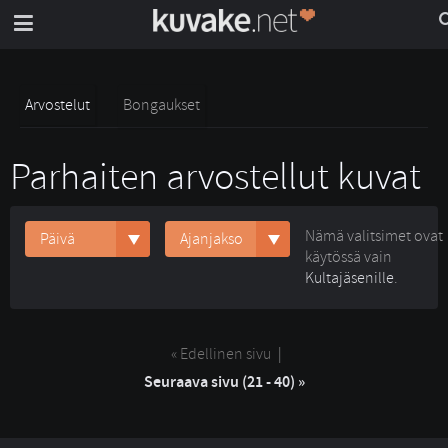
Arvostelut
Bongaukset
Parhaiten arvostellut kuvat
Nämä valitsimet ovat
Päivä
Ajanjakso
käytössä vain
Kultajäsenille
.
« Edellinen sivu
| 
Seuraava sivu (21 - 40) »